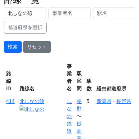
都道府県を選択
検索
リセット
事
路
業
駅
線
者
区
駅
ID
路線名
名
間
数
経由都道府県
414
北しなの線
し
長
5
新潟県
・
長野県
な
野
の
〜
鉄
妙
道
高
高