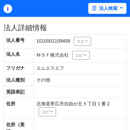
法人検索
法人詳細情報
法人番号
1010001109499
コピー
法人名
ＭＳＦ株式会社
コピー
フリガナ
エムエスエフ
法人種別
その他
英語表記
住所
北海道帯広市自由が丘５丁目１番２
コピー
住所（英