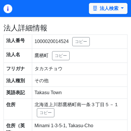
法人検索
法人詳細情報
法人番号
1000020014524
コピー
法人名
鷹栖町
コピー
フリガナ
タカスチョウ
法人種別
その他
英語表記
Takasu Town
住所
北海道上川郡鷹栖町南一条３丁目５－１
コピー
住所（英
Minami 1-3-5-1, Takasu-Cho