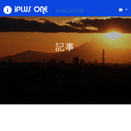
SUNO SONGS
🍔
記事