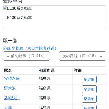
登録車両
E130系気動車
駅一覧
路線 水郡線（東日本旅客鉄道）
← 前の路線（ID: 414）
次の路線（ID: 416） →
駅名
都道府県
詳細
安積永盛
福島県
駅詳細
野木沢
福島県
駅詳細
磐城浅川
福島県
駅詳細
近津
福島県
駅詳細