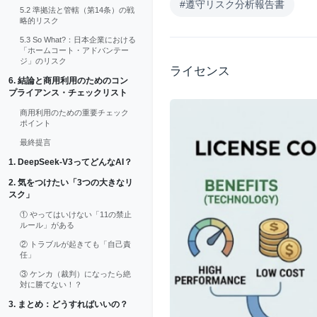
#遵守リスク分析報告書
5.2 準拠法と管轄（第14条）の戦
略的リスク
5.3 So What?：日本企業における
「ホームコート・アドバンテー
ジ」のリスク
ライセンス
6. 結論と商用利用のためのコン
プライアンス・チェックリスト
商用利用のための重要チェック
ポイント
最終提言
1. DeepSeek-V3ってどんなAI？
2. 気をつけたい「3つの大きなリ
スク」
① やってはいけない「11の禁止
ルール」がある
② トラブルが起きても「自己責
任」
③ ケンカ（裁判）になったら絶
対に勝てない！？
3. まとめ：どうすればいいの？