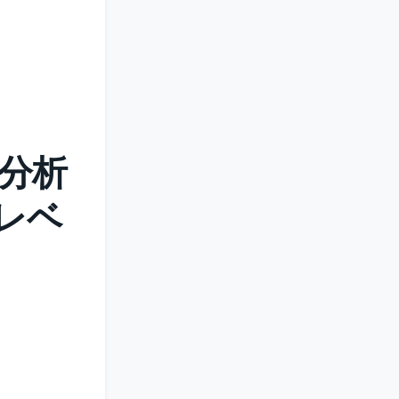
ク分析
レベ