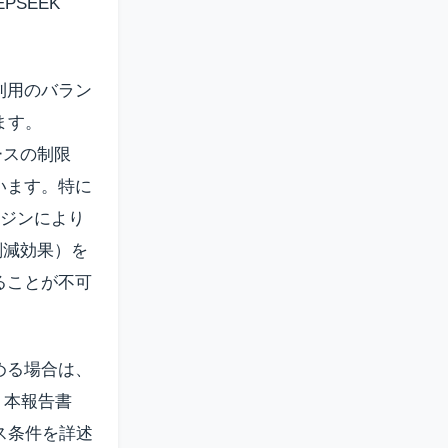
SEEK
利用のバラン
ています。
ースの制限
ています。特に
エンジンにより
削減効果）を
ることが不可
める場合は、
。本報告書
ンス条件を詳述