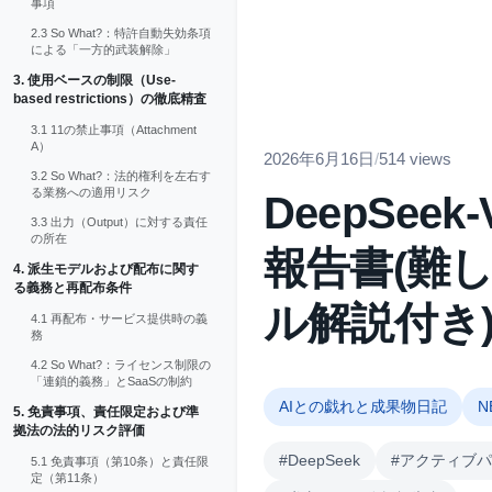
事項
2.3 So What?：特許自動失効条項
による「一方的武装解除」
3. 使用ベースの制限（Use-
based restrictions）の徹底精査
3.1 11の禁止事項（Attachment
A）
2026年6月16日
/
514 views
3.2 So What?：法的権利を左右す
る業務への適用リスク
DeepSe
3.3 出力（Output）に対する責任
の所在
報告書(難
4. 派生モデルおよび配布に関す
る義務と再配布条件
ル解説付き
4.1 再配布・サービス提供時の義
務
4.2 So What?：ライセンス制限の
「連鎖的義務」とSaaSの制約
AIとの戯れと成果物日記
N
5. 免責事項、責任限定および準
拠法の法的リスク評価
#DeepSeek
#アクティブ
5.1 免責事項（第10条）と責任限
定（第11条）