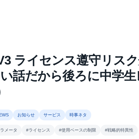
ek-V3 ライセンス遵守リス
しい話だから後ろに中学生
)
EWS
お知らせ
サービス
時事ネタ
パラメータ
#ライセンス
#使用ベースの制限
#戦略的特異性