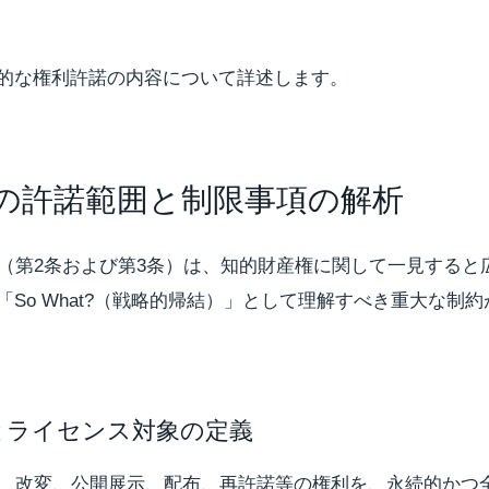
的な権利許諾の内容について詳述します。
権の許諾範囲と制限事項の解析
イセンス（第2条および第3条）は、知的財産権に関して一見する
So What?（戦略的帰結）」として理解すべき重大な制
囲とライセンス対象の定義
、改変、公開展示、配布、再許諾等の権利を、永続的かつ