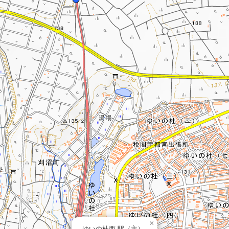
×
ゆいの杜西 駅（主）