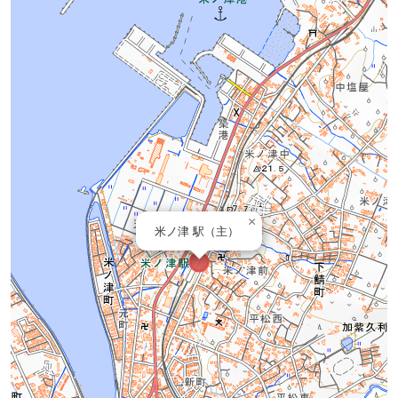
×
米ノ津 駅（主）