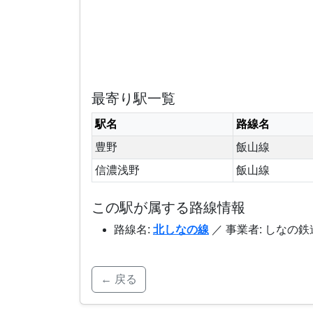
最寄り駅一覧
駅名
路線名
豊野
飯山線
信濃浅野
飯山線
この駅が属する路線情報
路線名:
北しなの線
／ 事業者: しなの鉄
← 戻る