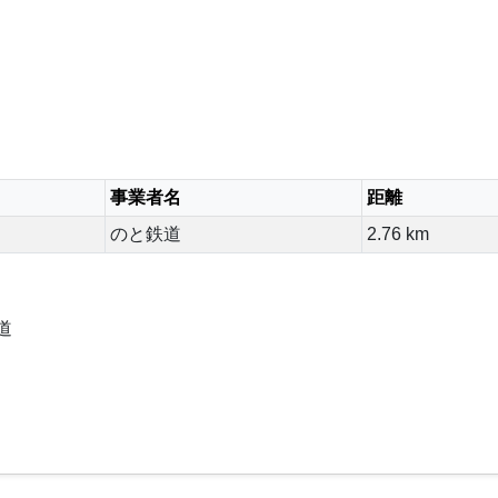
事業者名
距離
のと鉄道
2.76 km
道