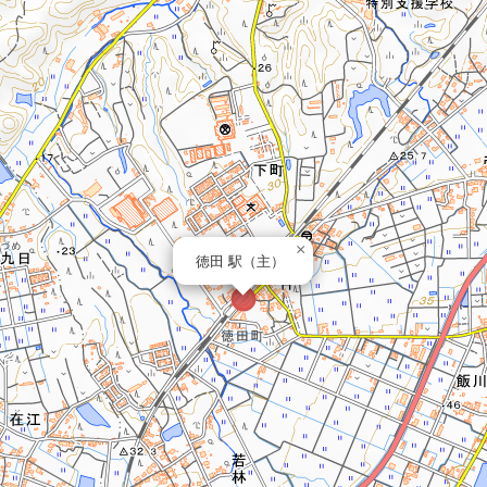
×
徳田 駅（主）