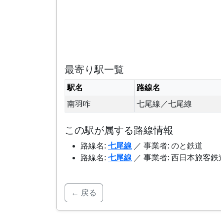
最寄り駅一覧
駅名
路線名
南羽咋
七尾線／七尾線
この駅が属する路線情報
路線名:
七尾線
／ 事業者: のと鉄道
路線名:
七尾線
／ 事業者: 西日本旅客鉄
← 戻る