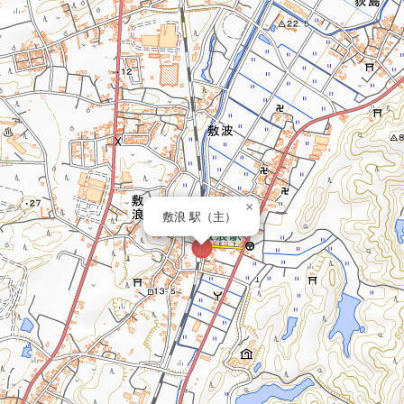
×
敷浪 駅（主）